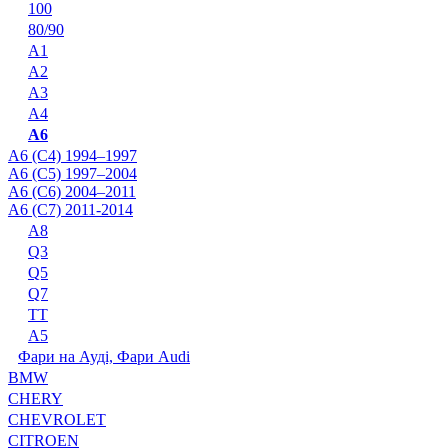
100
80/90
A1
A2
A3
A4
A6
A6 (C4) 1994–1997
A6 (C5) 1997–2004
A6 (C6) 2004–2011
A6 (C7) 2011-2014
A8
Q3
Q5
Q7
TT
А5
Фари на Ауді, Фари Audi
BMW
CHERY
CHEVROLET
CITROEN