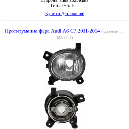
Сторона:
Ліва водійська
Тип ламп:
H11
Купити
Детальніше
Протитуманна фара Audi A6 C7 2011-2014
(Код товару:
FP
1208 H4-P
)