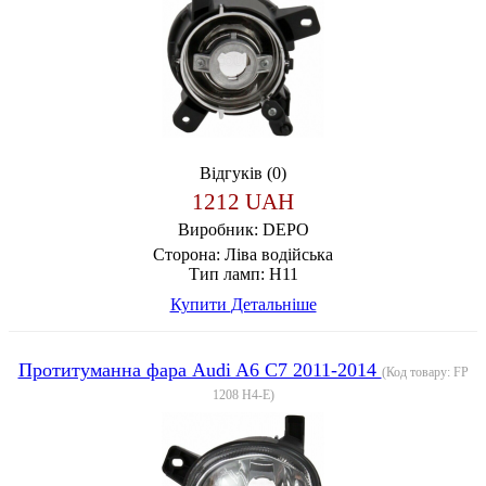
Відгуків (0)
1212 UAH
Виробник:
DEPO
Сторона:
Ліва водійська
Тип ламп:
H11
Купити
Детальніше
Протитуманна фара Audi A6 C7 2011-2014
(Код товару:
FP
1208 H4-E
)