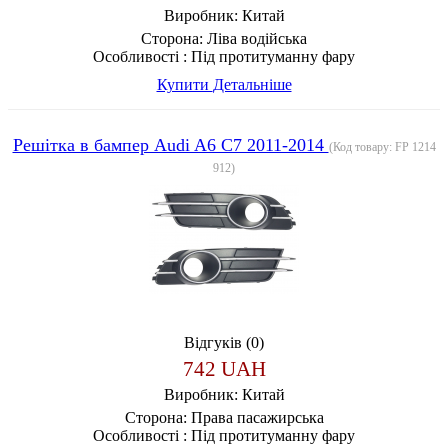
Виробник:
Китай
Сторона:
Ліва водійська
Особливості :
Під протитуманну фару
Купити
Детальніше
Решітка в бампер Audi A6 C7 2011-2014
(Код товару:
FP 1214
912
)
Відгуків (0)
742 UAH
Виробник:
Китай
Сторона:
Права пасажирська
Особливості :
Під протитуманну фару