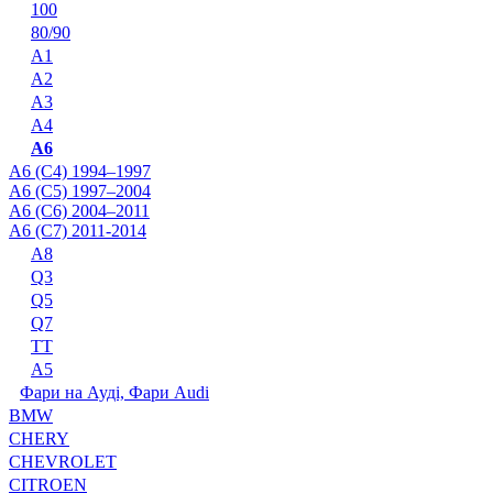
100
80/90
A1
A2
A3
A4
A6
A6 (C4) 1994–1997
A6 (C5) 1997–2004
A6 (C6) 2004–2011
A6 (C7) 2011-2014
A8
Q3
Q5
Q7
TT
А5
Фари на Ауді, Фари Audi
BMW
CHERY
CHEVROLET
CITROEN