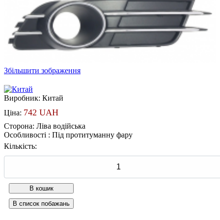
Збільшити зображення
Виробник:
Китай
742 UAH
Ціна:
Сторона
:
Ліва водійська
Особливості
:
Під протитуманну фару
Кількість: