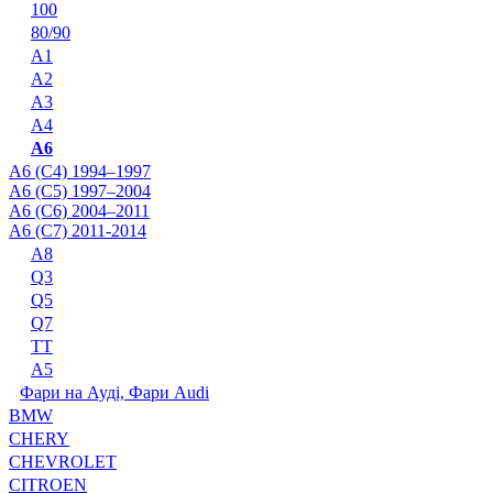
100
80/90
A1
A2
A3
A4
A6
A6 (C4) 1994–1997
A6 (C5) 1997–2004
A6 (C6) 2004–2011
A6 (C7) 2011-2014
A8
Q3
Q5
Q7
TT
А5
Фари на Ауді, Фари Audi
BMW
CHERY
CHEVROLET
CITROEN