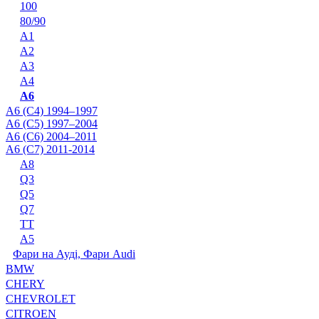
100
80/90
A1
A2
A3
A4
A6
A6 (C4) 1994–1997
A6 (C5) 1997–2004
A6 (C6) 2004–2011
A6 (C7) 2011-2014
A8
Q3
Q5
Q7
TT
А5
Фари на Ауді, Фари Audi
BMW
CHERY
CHEVROLET
CITROEN