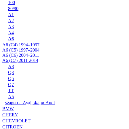
100
80/90
A1
A2
A3
A4
A6
A6 (C4) 1994–1997
A6 (C5) 1997–2004
A6 (C6) 2004–2011
A6 (C7) 2011-2014
A8
Q3
Q5
Q7
TT
А5
Фари на Ауді, Фари Audi
BMW
CHERY
CHEVROLET
CITROEN