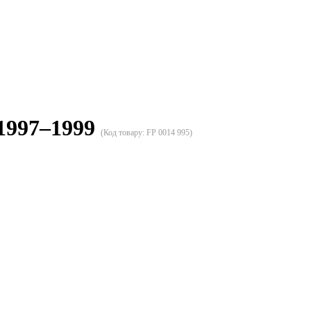
 1997–1999
(Код товару:
FP 0014 995
)