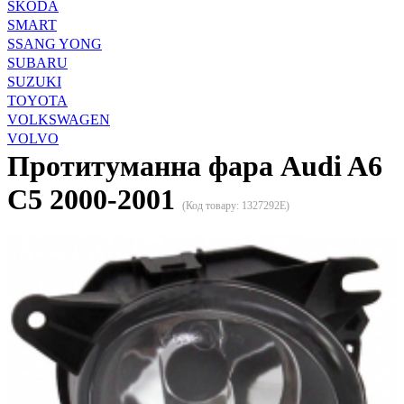
SKODA
SMART
SSANG YONG
SUBARU
SUZUKI
TOYOTA
VOLKSWAGEN
VOLVO
Протитуманна фара Audi A6
C5 2000-2001
(Код товару:
1327292E
)