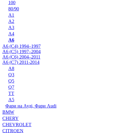
100
80/90
A1
A2
A3
A4
A6
A6 (C4) 1994–1997
A6 (C5) 1997–2004
A6 (C6) 2004–2011
A6 (C7) 2011-2014
A8
Q3
Q5
Q7
TT
А5
Фари на Ауді, Фари Audi
BMW
CHERY
CHEVROLET
CITROEN