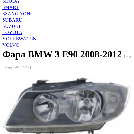
SKODA
SMART
SSANG YONG
SUBARU
SUZUKI
TOYOTA
VOLKSWAGEN
VOLVO
Фара BMW 3 E90 2008-2012
(Код
товару:
2042092V
)