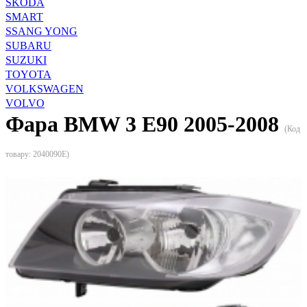
SKODA
SMART
SSANG YONG
SUBARU
SUZUKI
TOYOTA
VOLKSWAGEN
VOLVO
Фара BMW 3 E90 2005-2008
(Код
товару:
2040090E
)