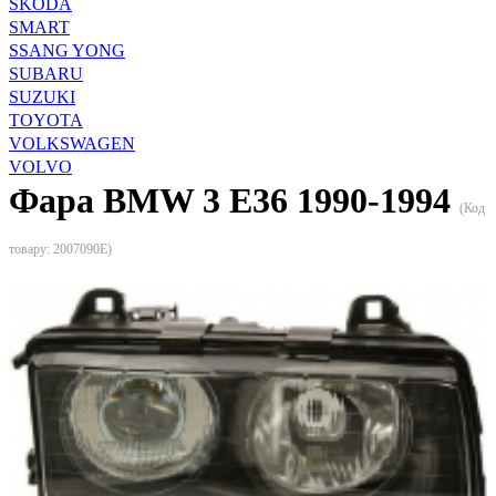
SKODA
SMART
SSANG YONG
SUBARU
SUZUKI
TOYOTA
VOLKSWAGEN
VOLVO
Фара BMW 3 E36 1990-1994
(Код
товару:
2007090E
)