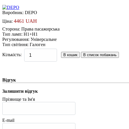
Виробник:
DEPO
4461 UAH
Ціна:
Сторона
:
Права пасажирська
Тип ламп
:
H1+H1
Регулювання
:
Універсальне
Тип світіння
:
Галоген
Кількість:
Відгук
Залишити відгук
Прізвище та Ім'я
E-mail