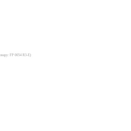
овару:
FP 0054 R3-E
)