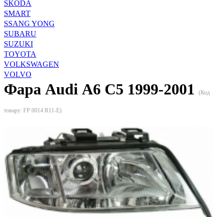
SKODA
SMART
SSANG YONG
SUBARU
SUZUKI
TOYOTA
VOLKSWAGEN
VOLVO
Фара Audi А6 С5 1999-2001
(Код
товару:
FP 0014 R11-E
)