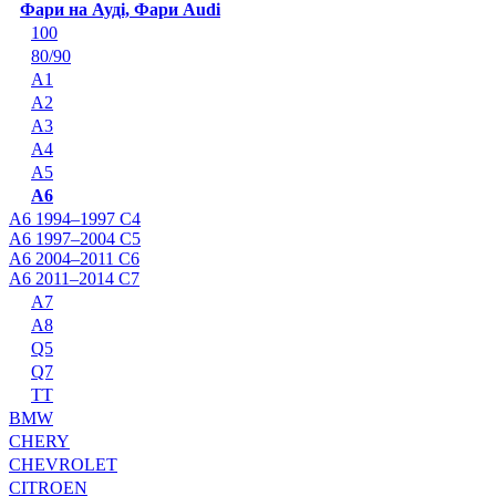
Фари на Ауді, Фари Audi
100
80/90
A1
A2
A3
A4
A5
A6
A6 1994–1997 C4
A6 1997–2004 C5
A6 2004–2011 C6
A6 2011–2014 C7
A7
A8
Q5
Q7
TT
BMW
CHERY
CHEVROLET
CITROEN