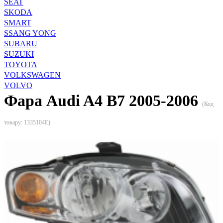
SEAT
SKODA
SMART
SSANG YONG
SUBARU
SUZUKI
TOYOTA
VOLKSWAGEN
VOLVO
Фара Audi A4 B7 2005-2006
(Код
товару:
1335104E
)