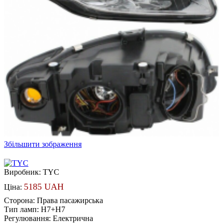
Збільшити зображення
Виробник:
TYC
5185 UAH
Ціна:
Сторона
:
Права пасажирська
Тип ламп
:
H7+H7
Регулювання
:
Електрична