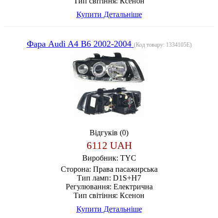
Тип світіння:
Ксенон
Купити
Детальніше
Фара Audi A4 B6 2002-2004
(Код товару:
1334105E
)
Відгуків (0)
6112 UAH
Виробник:
TYC
Сторона:
Права пасажирська
Тип ламп:
D1S+H7
Регулювання:
Електрична
Тип світіння:
Ксенон
Купити
Детальніше