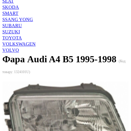
SEAT
SKODA
SMART
SSANG YONG
SUBARU
SUZUKI
TOYOTA
VOLKSWAGEN
VOLVO
Фара Audi A4 B5 1995-1998
(Код
товару:
1324101U
)