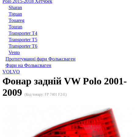
Polo 2015-2018 Хетчбек
Sharan
Tiguan
Touareg
Touran
Transporter T4
Transporter T5
Transporter T6
Vento
Протитуманні фари Фольксваген
Фари на Фольксваген
VOLVO
Фонар задній VW Polo 2001-
2009
(Код товару:
FP 7401 F2-E
)