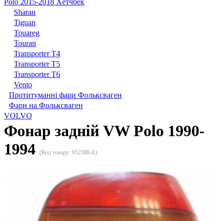
Polo 2015-2018 Хетчбек
Sharan
Tiguan
Touareg
Touran
Transporter T4
Transporter T5
Transporter T6
Vento
Протитуманні фари Фольксваген
Фари на Фольксваген
VOLVO
Фонар задній VW Polo 1990-
1994
(Код товару:
952388-E
)