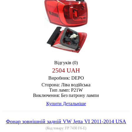
Відгуків (0)
2504 UAH
Виробник:
DEPO
Сторона:
Ліва водійська
Тип ламп:
P21W
Виключення:
Без патрону лампи
Купити
Детальніше
Фонар зовнішній задній VW Jetta VI 2011-2014 USA
(Код товару:
FP 7430 F6-E
)