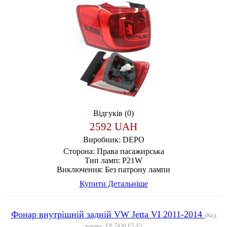
Відгуків (0)
2592 UAH
Виробник:
DEPO
Сторона:
Права пасажирська
Тип ламп:
P21W
Виключення:
Без патрону лампи
Купити
Детальніше
Фонар внутрішній задній VW Jetta VI 2011-2014
(Код
товару:
FP 7430 F7-E
)