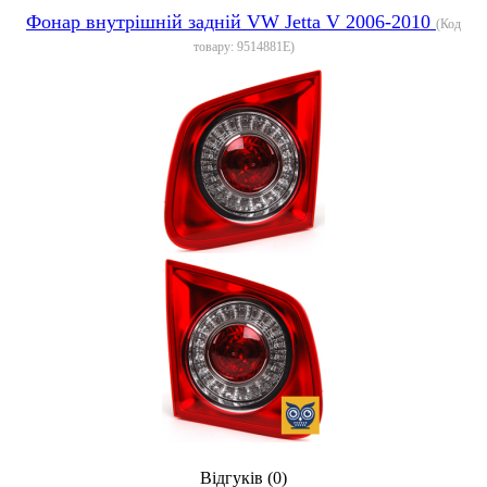
Фонар внутрішній задній VW Jetta V 2006-2010
(Код
товару:
9514881E
)
Відгуків (0)