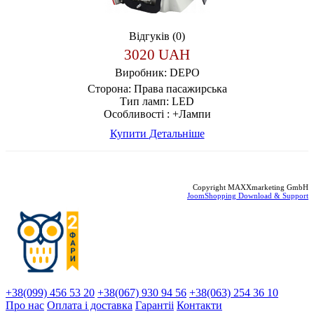
Відгуків (0)
3020 UAH
Виробник:
DEPO
Сторона:
Права пасажирська
Тип ламп:
LED
Особливості :
+Лампи
Купити
Детальніше
Copyright MAXXmarketing GmbH
JoomShopping Download & Support
+38(099) 456 53 20
+38(067) 930 94 56
+38(063) 254 36 10
Про нас
Оплата і доставка
Гарантіi
Контакти