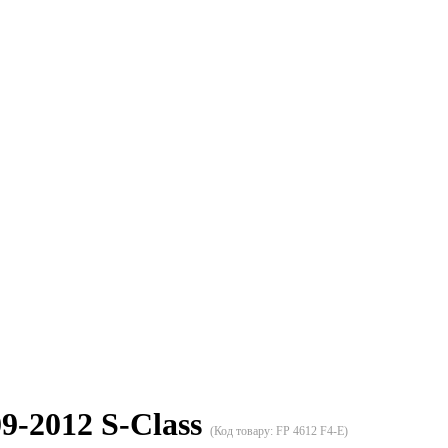
9-2012 S-Class
(Код товару:
FP 4612 F4-E
)