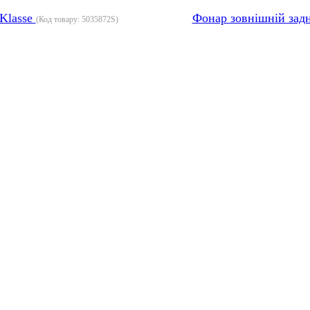
-Klasse
Фонар зовнішній задн
(Код товару:
5035872S
)