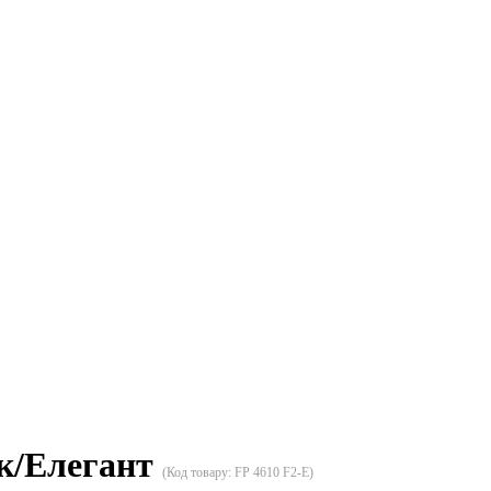
ік/Елегант
(Код товару:
FP 4610 F2-E
)