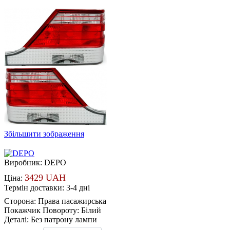
Збільшити зображення
Виробник:
DEPO
3429 UAH
Ціна:
Термін доставки: 3-4 дні
Сторона
:
Права пасажирська
Покажчик Повороту
:
Білий
Деталі
:
Без патрону лампи