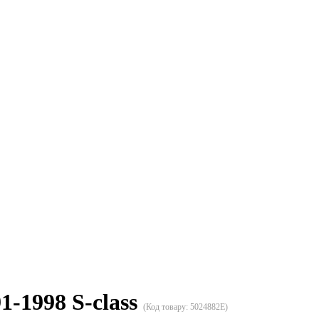
1-1998 S-class
(Код товару:
5024882E
)