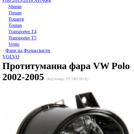
Polo 2015-2018 Хетчбек
Sharan
Tiguan
Touareg
Touran
Transporter T4
Transporter T5
Vento
Фари на Фольксваген
VOLVO
Протитуманна фара VW Polo
2002-2005
(Код товару:
FP 7401 H1-E
)