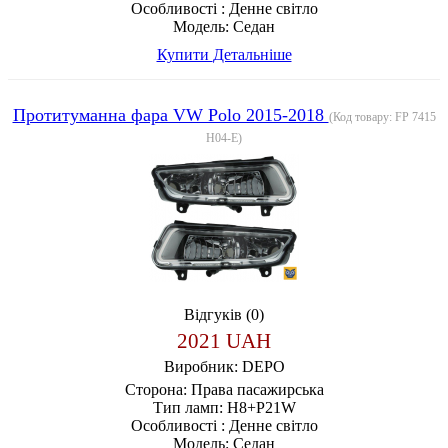
Особливості :
Денне світло
Модель:
Седан
Купити
Детальніше
Протитуманна фара VW Polo 2015-2018
(Код товару:
FP 7415
H04-E
)
Відгуків (0)
2021 UAH
Виробник:
DEPO
Сторона:
Права пасажирська
Тип ламп:
H8+P21W
Особливості :
Денне світло
Модель:
Седан