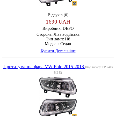
Відгуків (0)
1690 UAH
Виробник:
DEPO
Сторона:
Ліва водійська
Тип ламп:
H8
Модель:
Седан
Купити
Детальніше
Протитуманна фара VW Polo 2015-2018
(Код товару:
FP 7415
H2-E
)