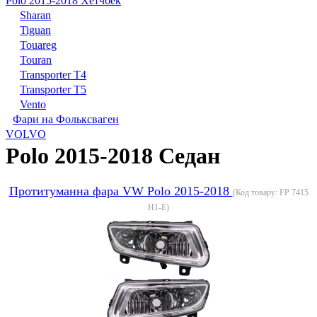
Polo 2015-2018 Хетчбек
Sharan
Tiguan
Touareg
Touran
Transporter T4
Transporter T5
Vento
Фари на Фольксваген
VOLVO
Polo 2015-2018 Седан
Протитуманна фара VW Polo 2015-2018
(Код товару:
FP 7415
H1-E
)