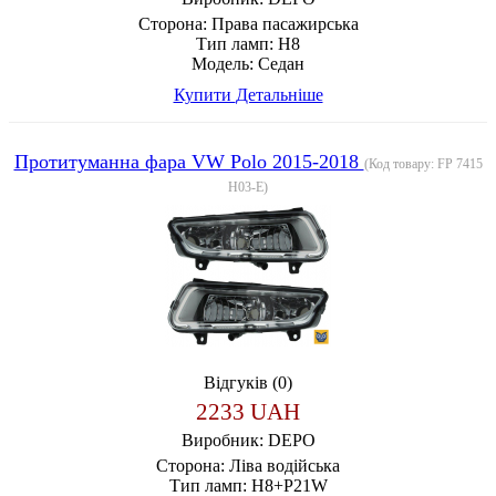
Сторона:
Права пасажирська
Тип ламп:
H8
Модель:
Седан
Купити
Детальніше
Протитуманна фара VW Polo 2015-2018
(Код товару:
FP 7415
H03-E
)
Відгуків (0)
2233 UAH
Виробник:
DEPO
Сторона:
Ліва водійська
Тип ламп:
H8+P21W