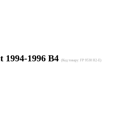
t 1994-1996 B4
(Код товару:
FP 9538 H2-E
)