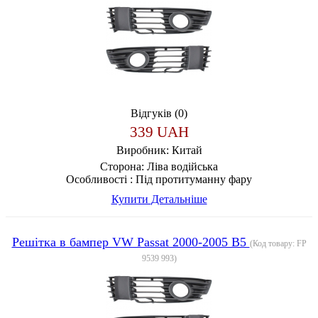
Відгуків (0)
339 UAH
Виробник:
Китай
Сторона:
Ліва водійська
Особливості :
Під протитуманну фару
Купити
Детальніше
Решітка в бампер VW Passat 2000-2005 B5
(Код товару:
FP
9539 993
)