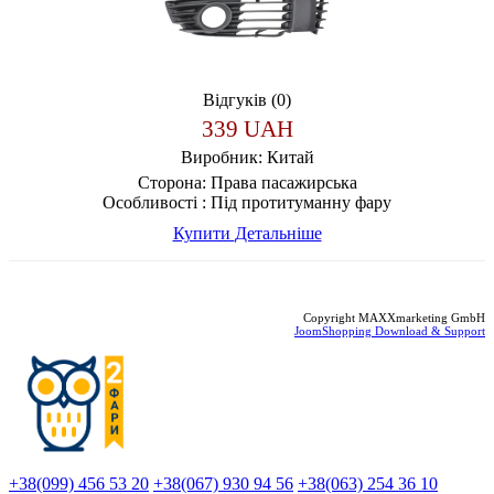
Відгуків (0)
339 UAH
Виробник:
Китай
Сторона:
Права пасажирська
Особливості :
Під протитуманну фару
Купити
Детальніше
Copyright MAXXmarketing GmbH
JoomShopping Download & Support
+38(099) 456 53 20
+38(067) 930 94 56
+38(063) 254 36 10