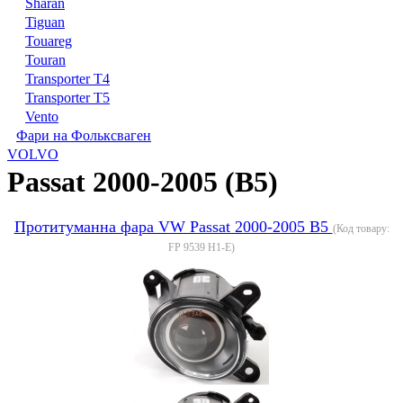
Sharan
Tiguan
Touareg
Touran
Transporter T4
Transporter T5
Vento
Фари на Фольксваген
VOLVO
Passat 2000-2005 (B5)
Протитуманна фара VW Passat 2000-2005 B5
(Код товару:
FP 9539 H1-E
)