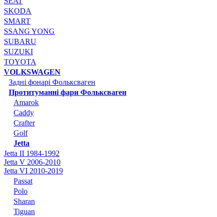
SEAT
SKODA
SMART
SSANG YONG
SUBARU
SUZUKI
TOYOTA
VOLKSWAGEN
Задні фонарі Фольксваген
Протитуманні фари Фольксваген
Amarok
Caddy
Crafter
Golf
Jetta
Jetta II 1984-1992
Jetta V 2006-2010
Jetta VI 2010-2019
Passat
Polo
Sharan
Tiguan