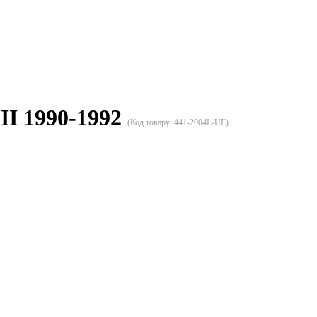
II 1990-1992
(Код товару:
441-2004L-UE
)