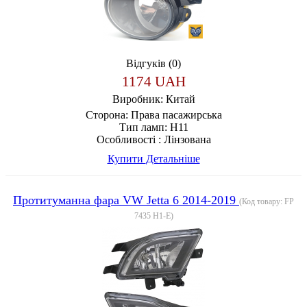
Відгуків (0)
1174 UAH
Виробник:
Китай
Сторона:
Права пасажирська
Тип ламп:
H11
Особливості :
Лінзована
Купити
Детальніше
Протитуманна фара VW Jetta 6 2014-2019
(Код товару:
FP
7435 H1-E
)