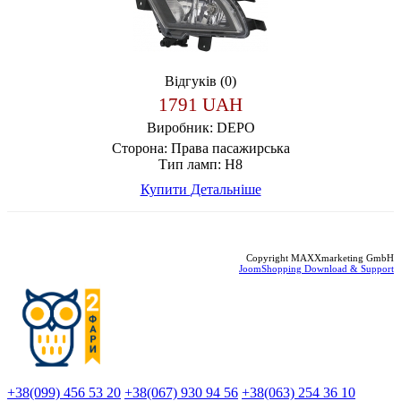
Відгуків (0)
1791 UAH
Виробник:
DEPO
Сторона:
Права пасажирська
Тип ламп:
H8
Купити
Детальніше
Copyright MAXXmarketing GmbH
JoomShopping Download & Support
+38(099) 456 53 20
+38(067) 930 94 56
+38(063) 254 36 10