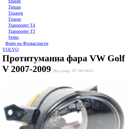
Sharan
Tiguan
Touareg
Touran
Transporter T4
Transporter T5
Vento
Фари на Фольксваген
VOLVO
Протитуманна фара VW Golf
V 2007-2009
(Код товару:
FP 7402 H6-E
)