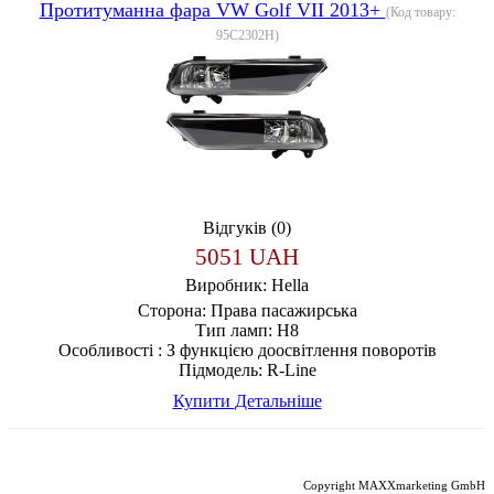
Протитуманна фара VW Golf VII 2013+
(Код товару:
95C2302H
)
Відгуків (0)
5051 UAH
Виробник:
Hella
Сторона:
Права пасажирська
Тип ламп:
H8
Особливості :
З функцією доосвітлення поворотів
Підмодель:
R-Line
Купити
Детальніше
Copyright MAXXmarketing GmbH