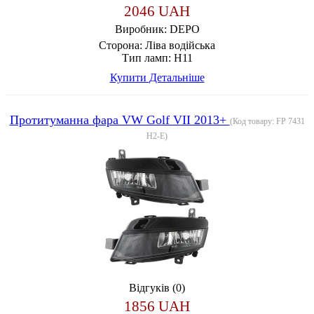
2046 UAH
Виробник:
DEPO
Сторона:
Ліва водійська
Тип ламп:
H11
Купити
Детальніше
Протитуманна фара VW Golf VII 2013+
(Код товару:
FP 7431
H2-E
)
Відгуків (0)
1856 UAH