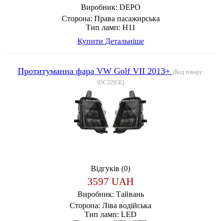
Виробник:
DEPO
Сторона:
Права пасажирська
Тип ламп:
H11
Купити
Детальніше
Протитуманна фара VW Golf VII 2013+
(Код товару:
95C2295E
)
Відгуків (0)
3597 UAH
Виробник:
Тайвань
Сторона:
Ліва водійська
Тип ламп:
LED