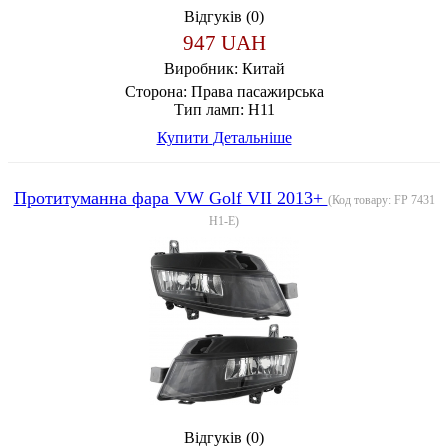
Відгуків (0)
947 UAH
Виробник:
Китай
Сторона:
Права пасажирська
Тип ламп:
H11
Купити
Детальніше
Протитуманна фара VW Golf VII 2013+
(Код товару:
FP 7431
H1-E
)
Відгуків (0)