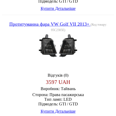
Підмодель:
GTI / GTD
Купити
Детальніше
Протитуманна фара VW Golf VII 2013+
(Код товару:
95C2305E
)
Відгуків (0)
3597 UAH
Виробник:
Тайвань
Сторона:
Права пасажирська
Тип ламп:
LED
Підмодель:
GTI / GTD
Купити
Детальніше