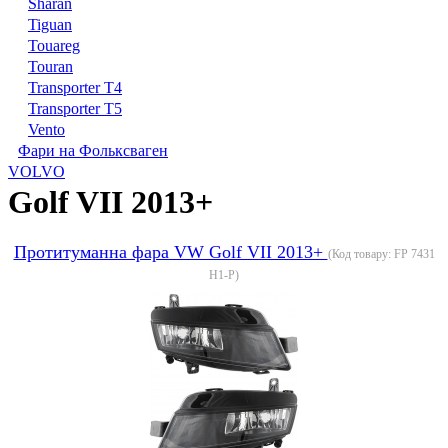
Sharan
Tiguan
Touareg
Touran
Transporter T4
Transporter T5
Vento
Фари на Фольксваген
VOLVO
Golf VII 2013+
Протитуманна фара VW Golf VII 2013+
(Код товару:
FP 7431
H1-P
)