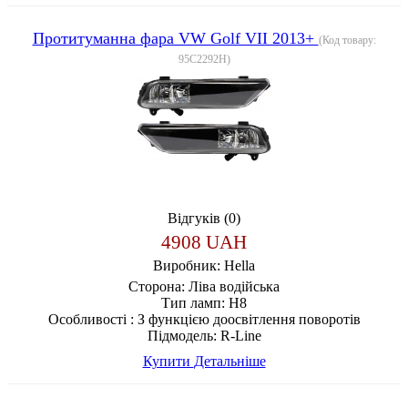
Протитуманна фара VW Golf VII 2013+
(Код товару:
95C2292H
)
Відгуків (0)
4908 UAH
Виробник:
Hella
Сторона:
Ліва водійська
Тип ламп:
H8
Особливості :
З функцією доосвітлення поворотів
Підмодель:
R-Line
Купити
Детальніше