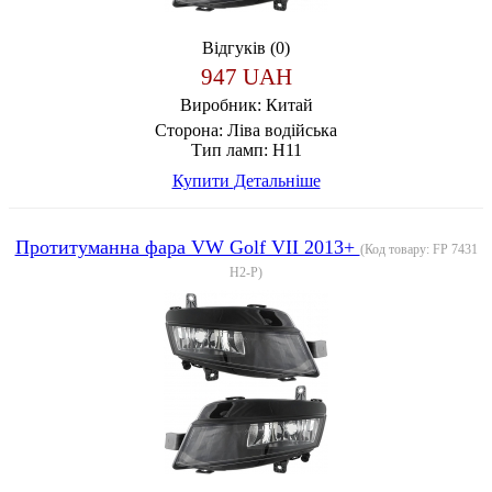
Відгуків (0)
947 UAH
Виробник:
Китай
Сторона:
Ліва водійська
Тип ламп:
H11
Купити
Детальніше
Протитуманна фара VW Golf VII 2013+
(Код товару:
FP 7431
H2-P
)