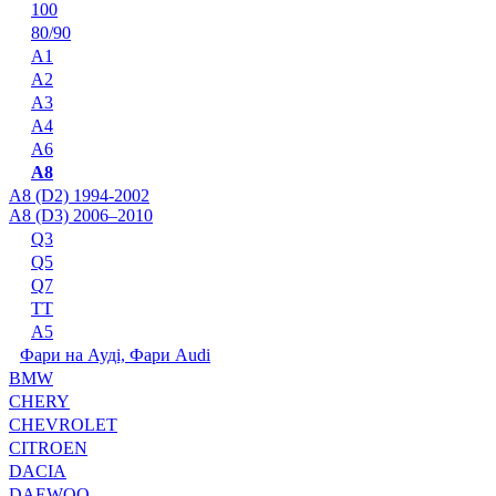
100
80/90
A1
A2
A3
A4
A6
A8
A8 (D2) 1994-2002
A8 (D3) 2006–2010
Q3
Q5
Q7
TT
А5
Фари на Ауді, Фари Audi
BMW
CHERY
CHEVROLET
CITROEN
DACIA
DAEWOO