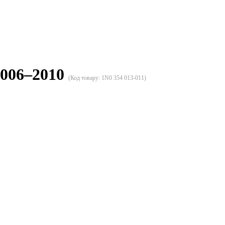
2006–2010
(Код товару:
1N0 354 013-011
)