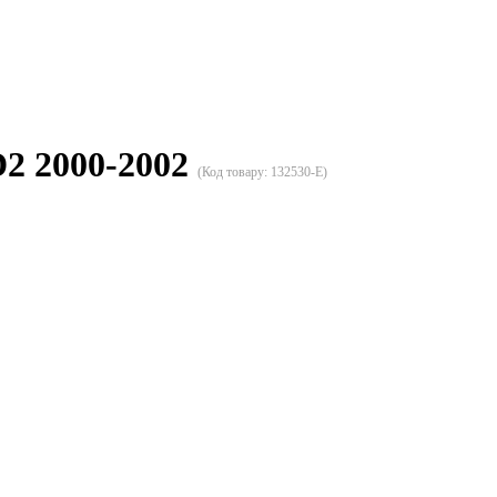
2 2000-2002
(Код товару:
132530-E
)