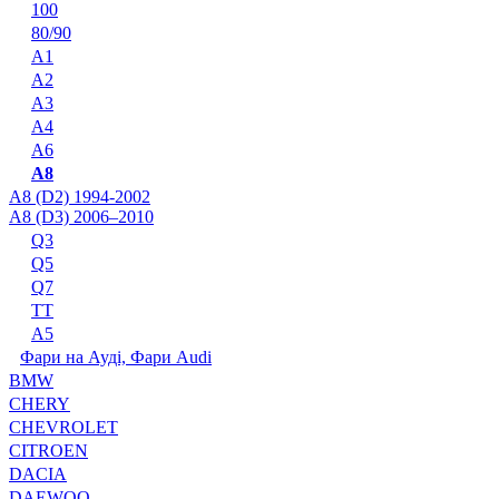
100
80/90
A1
A2
A3
A4
A6
A8
A8 (D2) 1994-2002
A8 (D3) 2006–2010
Q3
Q5
Q7
TT
А5
Фари на Ауді, Фари Audi
BMW
CHERY
CHEVROLET
CITROEN
DACIA
DAEWOO