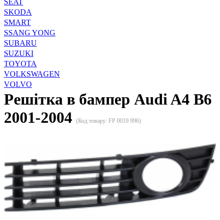
SEAT
SKODA
SMART
SSANG YONG
SUBARU
SUZUKI
TOYOTA
VOLKSWAGEN
VOLVO
Решітка в бампер Audi A4 B6
2001-2004
(Код товару:
FP 0019 996
)