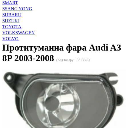
SMART
SSANG YONG
SUBARU
SUZUKI
TOYOTA
VOLKSWAGEN
VOLVO
Протитуманна фара Audi A3
8P 2003-2008
(Код товару:
133130-E
)