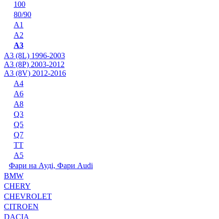
100
80/90
A1
A2
A3
A3 (8L) 1996-2003
A3 (8P) 2003-2012
A3 (8V) 2012-2016
A4
A6
A8
Q3
Q5
Q7
TT
А5
Фари на Ауді, Фари Audi
BMW
CHERY
CHEVROLET
CITROEN
DACIA