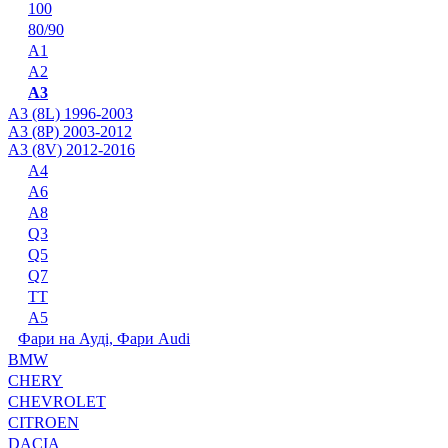
100
80/90
A1
A2
A3
A3 (8L) 1996-2003
A3 (8P) 2003-2012
A3 (8V) 2012-2016
A4
A6
A8
Q3
Q5
Q7
TT
А5
Фари на Ауді, Фари Audi
BMW
CHERY
CHEVROLET
CITROEN
DACIA