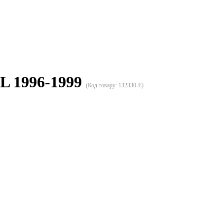
L 1996-1999
(Код товару:
132330-E
)