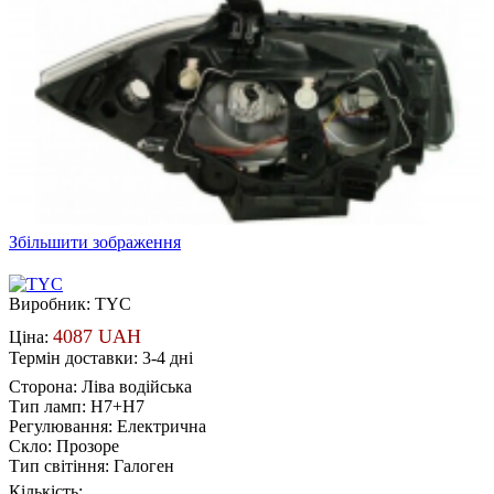
Збільшити зображення
Виробник:
TYC
4087 UAH
Ціна:
Термін доставки: 3-4 дні
Сторона
:
Ліва водійська
Тип ламп
:
H7+H7
Регулювання
:
Електрична
Скло
:
Прозоре
Тип світіння
:
Галоген
Кількість: