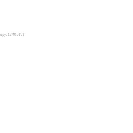
вару:
1370101V
)