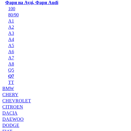
Фари на Ауді, Фари Audi
100
80/90
A1
A2
A3
A4
A5
A6
A7
A8
Q5
Q7
TT
BMW
CHERY
CHEVROLET
CITROEN
DACIA
DAEWOO
DODGE