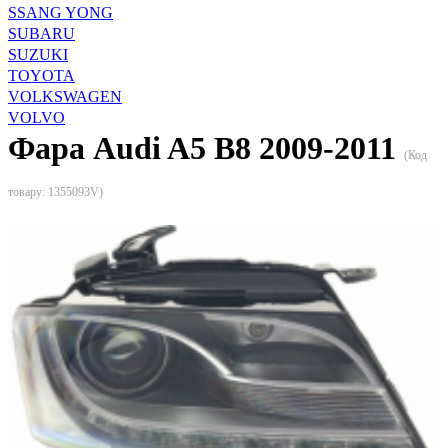
SSANG YONG
SUBARU
SUZUKI
TOYOTA
VOLKSWAGEN
VOLVO
Фара Audi A5 B8 2009-2011
(Код
товару:
1355093V
)