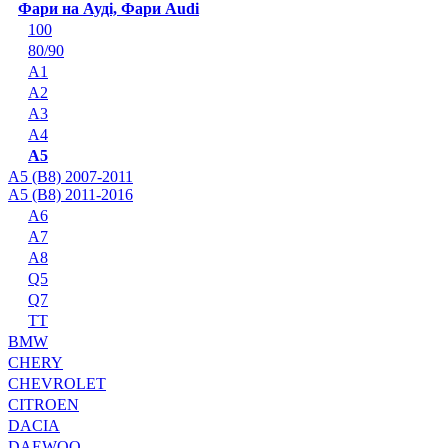
Фари на Ауді, Фари Audi
100
80/90
A1
A2
A3
A4
A5
A5 (B8) 2007-2011
A5 (B8) 2011-2016
A6
A7
A8
Q5
Q7
TT
BMW
CHERY
CHEVROLET
CITROEN
DACIA
DAEWOO