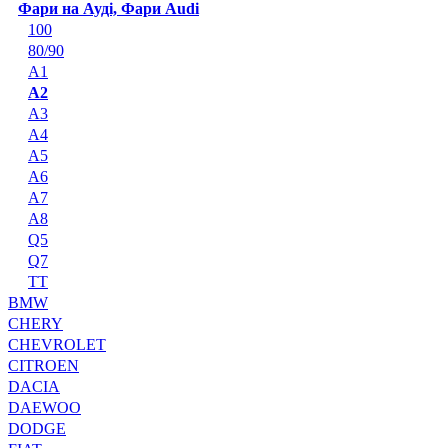
Фари на Ауді, Фари Audi
100
80/90
A1
A2
A3
A4
A5
A6
A7
A8
Q5
Q7
TT
BMW
CHERY
CHEVROLET
CITROEN
DACIA
DAEWOO
DODGE