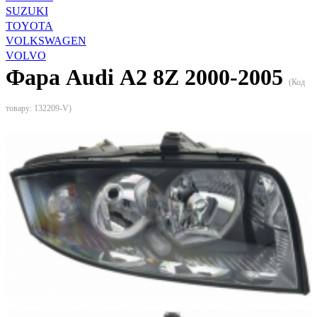
SUZUKI
TOYOTA
VOLKSWAGEN
VOLVO
Фара Audi А2 8Z 2000-2005
(Код
товару:
132209-V
)