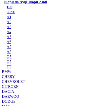
Фари на Ауді, Фари Audi
100
80/90
A1
A2
A3
A4
A5
A6
A7
A8
Q5
Q7
TT
BMW
CHERY
CHEVROLET
CITROEN
DACIA
DAEWOO
DODGE