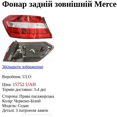
Фонар задній зовнішній Merce
Збільшити зображення
Виробник:
ULO
15752 UAH
Ціна:
Термін доставки: 3-4 дні
Сторона
:
Права пасажирська
Колір
:
Червоно-Білий
Модель
:
Седан
Деталі
:
З патроном лампи