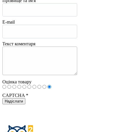
Прізвище та Ім'я
E-mail
Текст коментаря
Оцінка товару
CAPTCHA
*