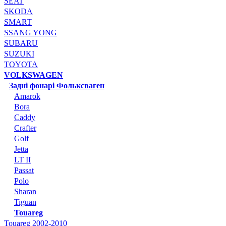
SEAT
SKODA
SMART
SSANG YONG
SUBARU
SUZUKI
TOYOTA
VOLKSWAGEN
Задні фонарі Фольксваген
Amarok
Bora
Caddy
Crafter
Golf
Jetta
LT II
Passat
Polo
Sharan
Tiguan
Touareg
Touareg 2002-2010