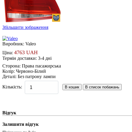
Збільшити зображення
Виробник:
Valeo
4763 UAH
Ціна:
Термін доставки: 3-4 дні
Сторона
:
Права пасажирська
Колір
:
Червоно-Білий
Деталі
:
Без патрону лампи
Кількість:
Відгук
Залишити відгук