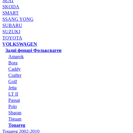
SEAT
SKODA
SMART
SSANG YONG
SUBARU
SUZUKI
TOYOTA
VOLKSWAGEN
Задні фонарі Фольксваген
Amarok
Bora
Caddy
Crafter
Golf
Jetta
LT II
Passat
Polo
Sharan
Tiguan
Touareg
Touareg 2002-2010