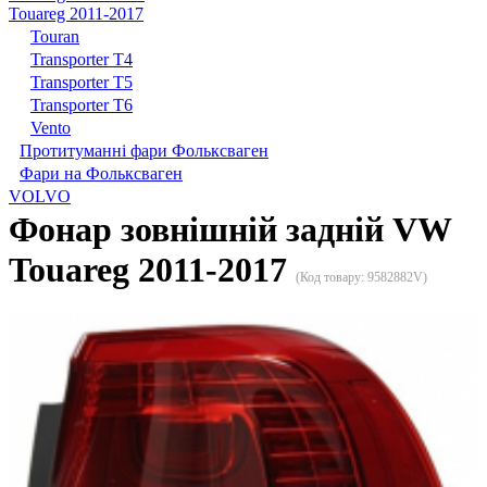
Touareg 2011-2017
Touran
Transporter T4
Transporter T5
Transporter T6
Vento
Протитуманні фари Фольксваген
Фари на Фольксваген
VOLVO
Фонар зовнішній задній VW
Touareg 2011-2017
(Код товару:
9582882V
)