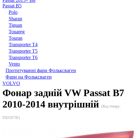
Passat 2015+ B8
Passat B5
Polo
Sharan
Tiguan
Touareg
Touran
Transporter T4
Transporter T5
Transporter T6
Vento
Протитуманні фари Фольксваген
Фари на Фольксваген
VOLVO
Фонар задній VW Passat B7
2010-2014 внутрішній
(Код товару:
95D1873E
)