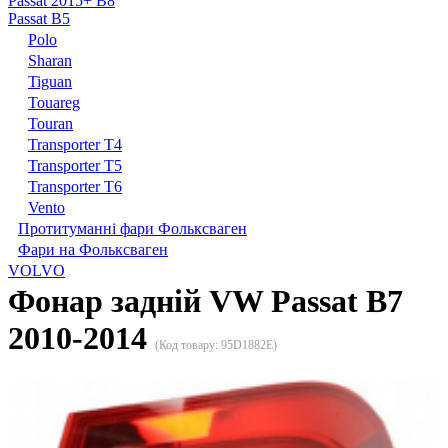
Passat 2015+ B8
Passat B5
Polo
Sharan
Tiguan
Touareg
Touran
Transporter T4
Transporter T5
Transporter T6
Vento
Протитуманні фари Фольксваген
Фари на Фольксваген
VOLVO
Фонар задній VW Passat B7
2010-2014
(Код товару:
95D1882E
)