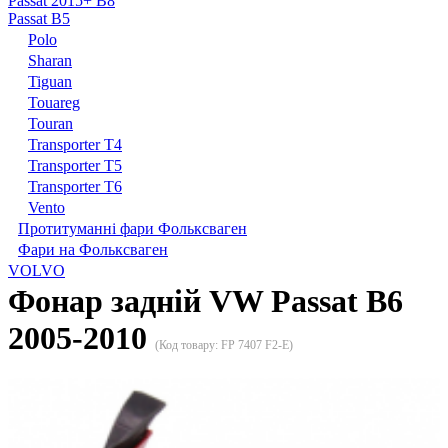
Passat 2015+ B8
Passat B5
Polo
Sharan
Tiguan
Touareg
Touran
Transporter T4
Transporter T5
Transporter T6
Vento
Протитуманні фари Фольксваген
Фари на Фольксваген
VOLVO
Фонар задній VW Passat B6
2005-2010
(Код товару:
FP 7407 F2-E
)