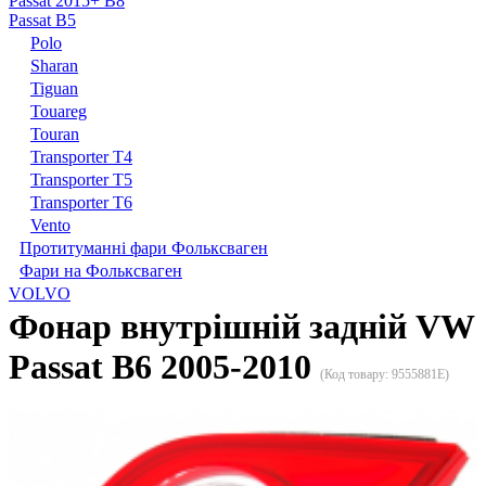
Passat 2015+ B8
Passat B5
Polo
Sharan
Tiguan
Touareg
Touran
Transporter T4
Transporter T5
Transporter T6
Vento
Протитуманні фари Фольксваген
Фари на Фольксваген
VOLVO
Фонар внутрішній задній VW
Passat B6 2005-2010
(Код товару:
9555881E
)