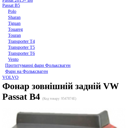
Passat 2015+ B8
Passat B5
Polo
Sharan
Tiguan
Touareg
Touran
Transporter T4
Transporter T5
Transporter T6
Vento
Протитуманні фари Фольксваген
Фари на Фольксваген
VOLVO
Фонар зовнішній задній VW
Passat B4
(Код товару:
9547874E
)