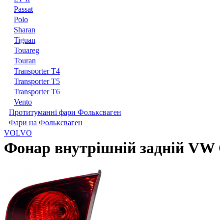
Passat
Polo
Sharan
Tiguan
Touareg
Touran
Transporter T4
Transporter T5
Transporter T6
Vento
Протитуманні фари Фольксваген
Фари на Фольксваген
VOLVO
Фонар внутрішній задній VW 