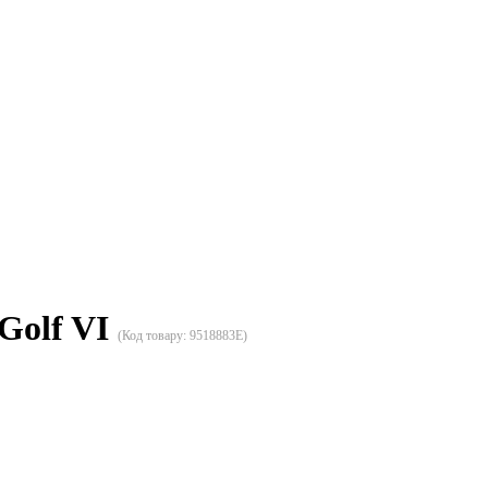
Golf VI
(Код товару:
9518883E
)