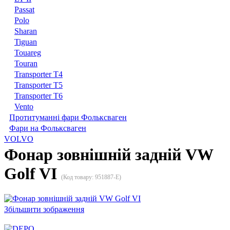
Passat
Polo
Sharan
Tiguan
Touareg
Touran
Transporter T4
Transporter T5
Transporter T6
Vento
Протитуманні фари Фольксваген
Фари на Фольксваген
VOLVO
Фонар зовнішній задній VW
Golf VI
(Код товару:
951887-E
)
Збільшити зображення